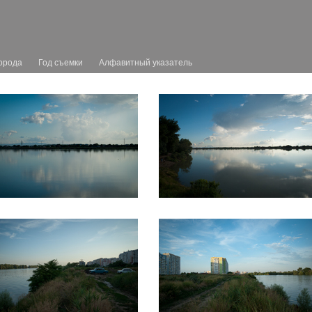
орода
Год съемки
Алфавитный указатель