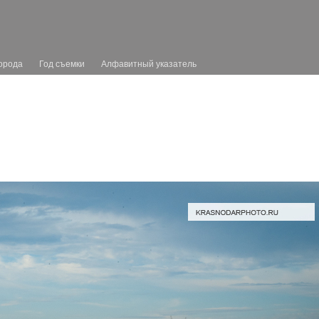
орода
Год съемки
Алфавитный указатель