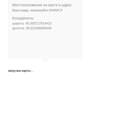
Местоположение на карте и адрес
Краснодар, микрорайон КНИИСХ
Координаты
широта: 45.055717814415
долгота: 38.911066665649
загрузка карты...