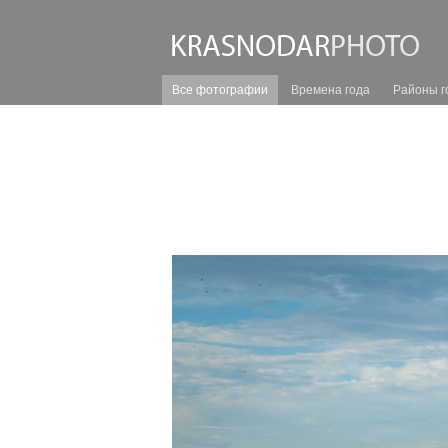
Все фотографии
Времена года
Районы г