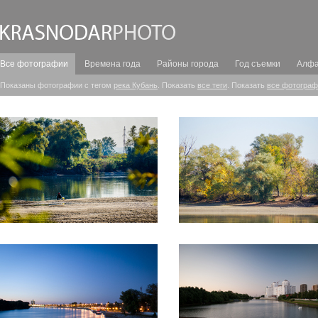
Все фотографии
Времена года
Районы города
Год съемки
Алфа
Показаны фотографии с тегом
река Кубань
. Показать
все теги
. Показать
все фотограф