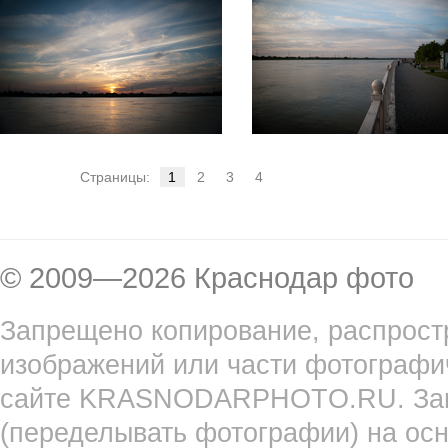
Страницы:
1
2
3
4
© 2009—2026 Краснодар фото
Запрещено копирование, распрост
изображений или части фотографи
сайте KRASNODARPHOTO.RU. Запр
(переделывать фотографии) на ос