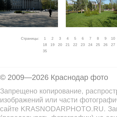
Страницы:
1
2
3
4
5
6
7
8
9
10
18
19
20
21
22
23
24
25
26
27
35
© 2009—2026 Краснодар фото
Запрещено копирование, распрост
изображений или части фотографи
сайте KRASNODARPHOTO.RU. Запр