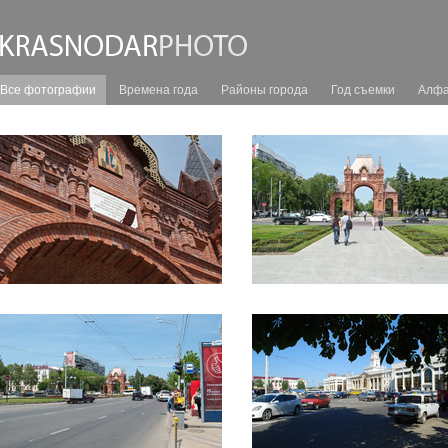
Все фотографии
Времена года
Районы города
Год съемки
Алфа