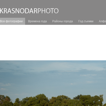
Все фотографии
Времена года
Районы города
Год съемки
Алфа