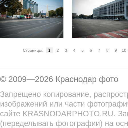
Страницы:
1
2
3
4
5
6
7
8
9
10
© 2009—2026 Краснодар фото
Запрещено копирование, распрост
изображений или части фотографи
сайте KRASNODARPHOTO.RU. Запр
(переделывать фотографии) на ос