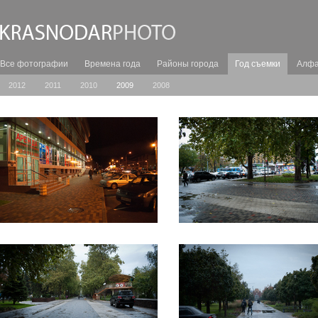
Все фотографии
Времена года
Районы города
Год съемки
Алфа
2012
2011
2010
2009
2008