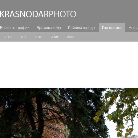
Все фотографии
Времена года
Районы города
Год съемки
Алфа
2012
2011
2010
2009
2008