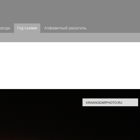
орода
Год съемки
Алфавитный указатель