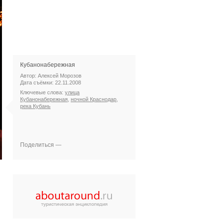
Кубанонабережная
Автор: Алексей Морозов
Дата съёмки: 22.11.2008
Ключевые слова:
улица
Кубанонабережная
,
ночной Краснодар
,
река Кубань
Поделиться —