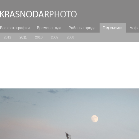
Все фотографии
Времена года
Районы города
Год съемки
Алфа
2012
2011
2010
2009
2008