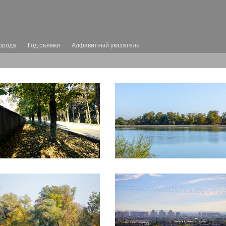
орода
Год съемки
Алфавитный указатель