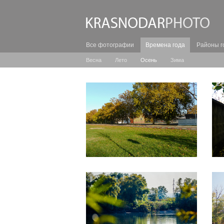
Все фотографии
Времена года
Районы г
Весна
Лето
Осень
Зима