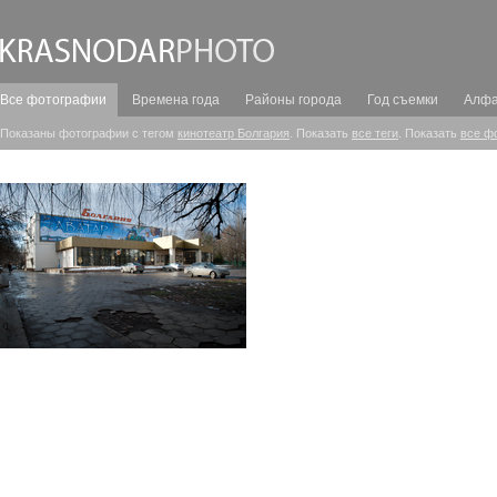
Все фотографии
Времена года
Районы города
Год съемки
Алфа
Показаны фотографии с тегом
кинотеатр Болгария
. Показать
все теги
. Показать
все ф