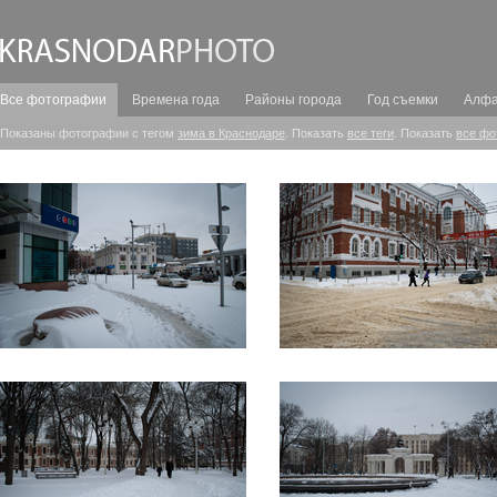
Все фотографии
Времена года
Районы города
Год съемки
Алфа
Показаны фотографии с тегом
зима в Краснодаре
. Показать
все теги
. Показать
все фо