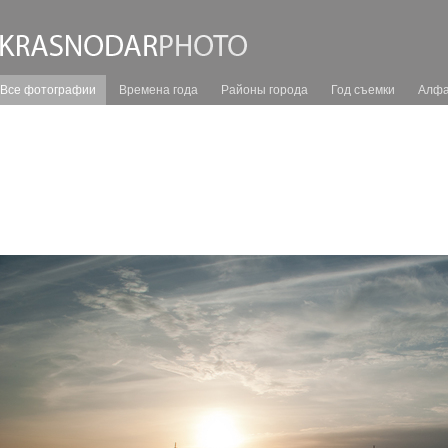
Все фотографии
Времена года
Районы города
Год съемки
Алфа