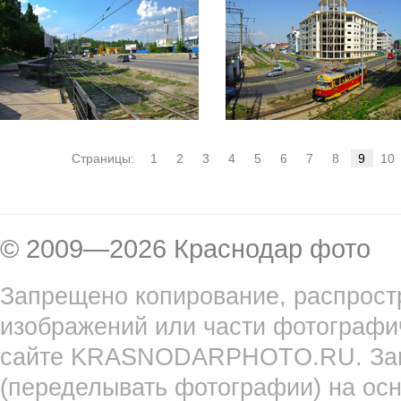
Страницы:
1
2
3
4
5
6
7
8
9
10
© 2009—2026 Краснодар фото
Запрещено копирование, распрост
изображений или части фотографи
сайте KRASNODARPHOTO.RU. Запр
(переделывать фотографии) на ос