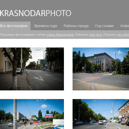
Все фотографии
Времена года
Районы города
Год съемки
Алфа
Показаны фотографии с тегом
улицы Краснодара
. Показать
все теги
. Показать
все фо