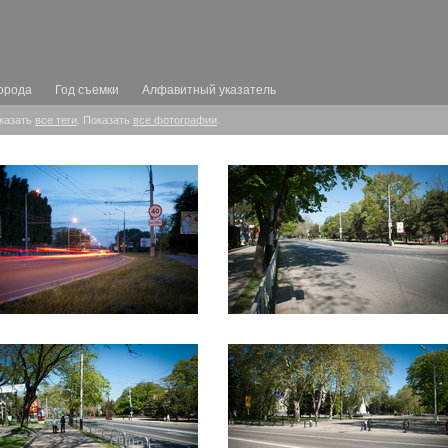
орода
Год съемки
Алфавитный указатель
оказать
все теги
. Показать
все фотографии
.