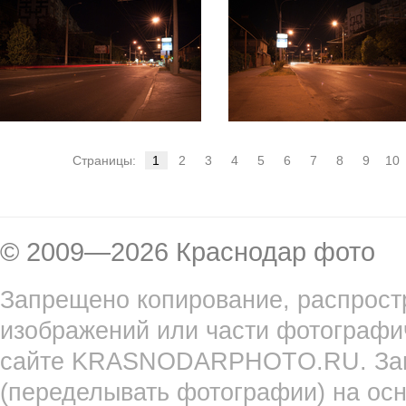
Страницы:
1
2
3
4
5
6
7
8
9
10
© 2009—2026 Краснодар фото
Запрещено копирование, распрост
изображений или части фотографи
сайте KRASNODARPHOTO.RU. Запр
(переделывать фотографии) на ос