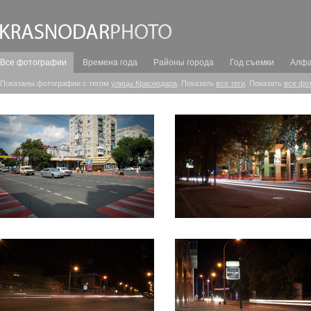
Все фотографии
Времена года
Районы города
Год съемки
Алфа
Показаны фотографии с тегом
улицы Краснодара
. Показать
все теги
. Показать
все фо