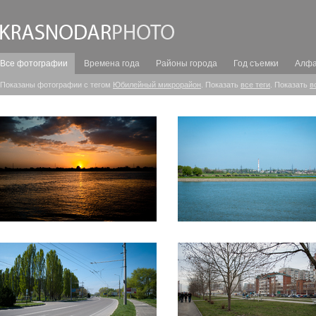
Все фотографии
Времена года
Районы города
Год съемки
Алфа
Показаны фотографии с тегом
Юбилейный микрорайон
. Показать
все теги
. Показать
в