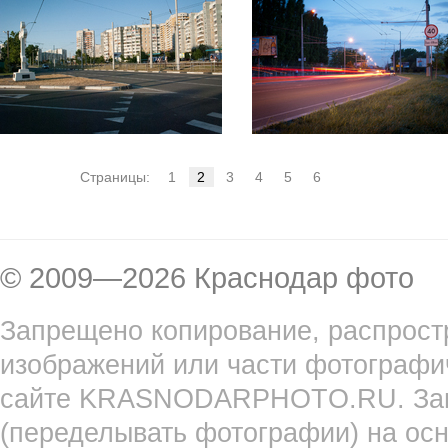
Страницы:
1
2
3
4
5
6
© 2009—2026 Краснодар фото
Запрещено копирование, распрост
изображений или части фотографи
сайте KRASNODARPHOTO.RU. Запр
(переделывать фотографии) на ос