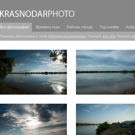
Все фотографии
Времена года
Районы города
Год съемки
Алфа
Показаны фотографии с тегом
Юбилейный микрорайон
. Показать
все теги
. Показать
в