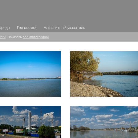
орода
Год съемки
Алфавитный указатель
теги
. Показать
все фотографии
.