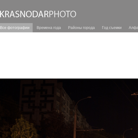
Все фотографии
Времена года
Районы города
Год съемки
Алфа