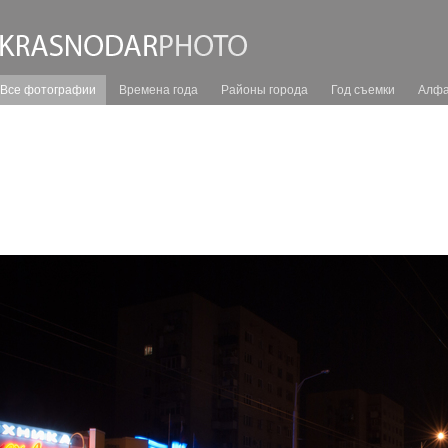
Все фотографии
Времена года
Районы города
Год съемки
Алфа