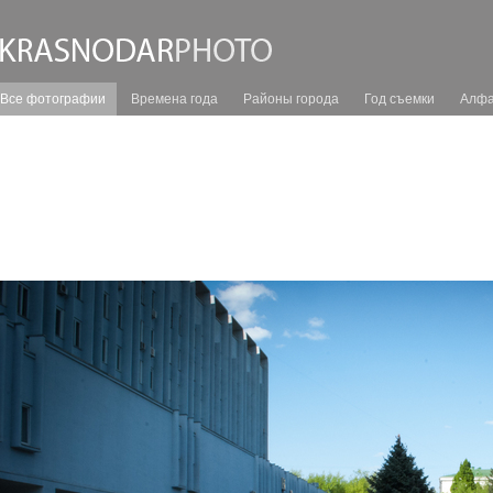
Все фотографии
Времена года
Районы города
Год съемки
Алфа