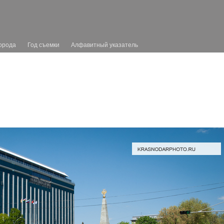
орода
Год съемки
Алфавитный указатель