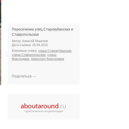
Пересечение улиц Старокубанская и
Ставропольская
Автор: Алексей Морозов
Дата съёмки: 25.04.2010
Ключевые слова:
улица Старокубанская
,
улица Ставропольская
,
улицы
Краснодара
,
транспорт Краснодара
Поделиться —