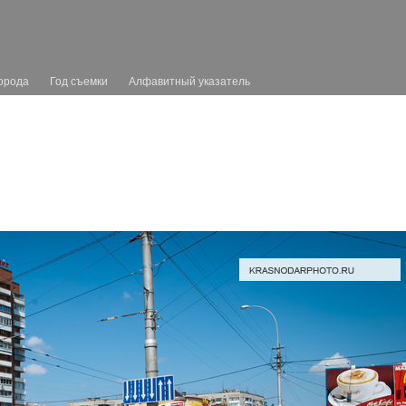
орода
Год съемки
Алфавитный указатель