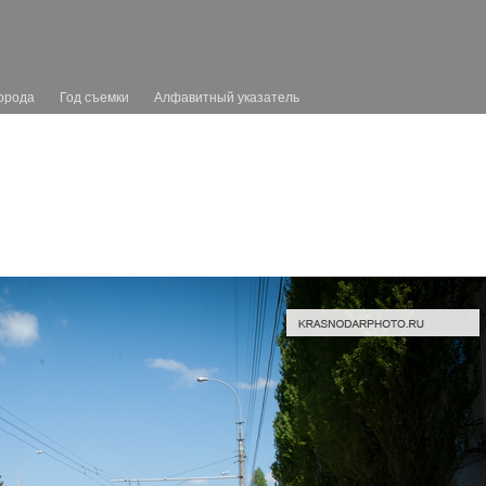
орода
Год съемки
Алфавитный указатель